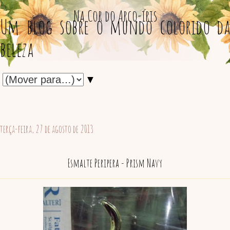
Na Cor do Arco-íris
Um blog sobre o mundo colorido da
beleza
▼
terça-feira, 27 de agosto de 2013
Esmalte Peripera - Prism Navy