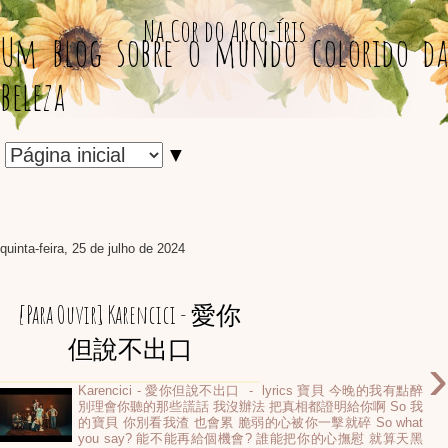
Na Cor do Arco-íris
Um blog sobre o mundo colorido da
beleza
▼
quinta-feira, 25 de julho de 2024
[Para Ouvir] Karencici - 愛你
但說不出口
›
Karencici - 愛你但說不出口 - lyrics 寶貝 今晚的我有點醉
別理會你聽的那些謊話 我沒辦法 把真相都證明給你啊 So 我
的寶貝 你別看我渣 也會累 脆弱的心被你一擊就碎 So what
you say? 能不能再給個機會? 誰能把你的心撫慰 就算天黑