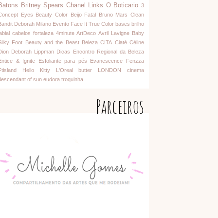
Batons
Britney Spears
Chanel
Links
O Boticario
3
Concept Eyes
Beauty Color
Beijo Fatal
Bruno Mars
Clean
Bandit
Deborah Milano
Evento
Face It
True Color
bases
brilho
abial
cabelos
fortaleza
4minute
ArtDeco
Avril Lavigne
Baby
Silky Foot
Beauty and the Beast
Beleza
CITA
Ciaté
Céline
Dion
Deborah Lippman
Dicas
Encontro Regional da Beleza
Entice & Ignite
Esfoliante para pés
Evanescence
Fenzza
Ftisland
Hello Kitty
L'Oreal
butter LONDON
cinema
descendant of sun
eudora
troquinha
Parceiros