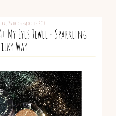
ira, 26 de dezembro de 2016
At My Eyes Jewel - Sparkling
ilky Way