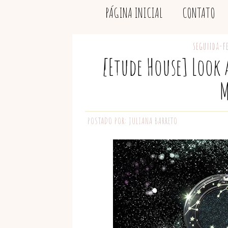
PÁGINA INICIAL
CONTATO
segunda-fe
[Etude House] Look 
M
POSTADO POR:
JULIANA BARRETO