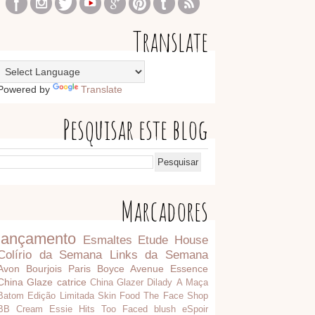
Translate
Powered by
Translate
Pesquisar este blog
Marcadores
lançamento
Esmaltes
Etude House
Colírio da Semana
Links da Semana
Avon
Bourjois Paris
Boyce Avenue
Essence
China Glaze
catrice
China Glazer
Dilady
A Maça
Batom
Edição Limitada
Skin Food
The Face Shop
BB Cream
Essie
Hits
Too Faced
blush
eSpoir