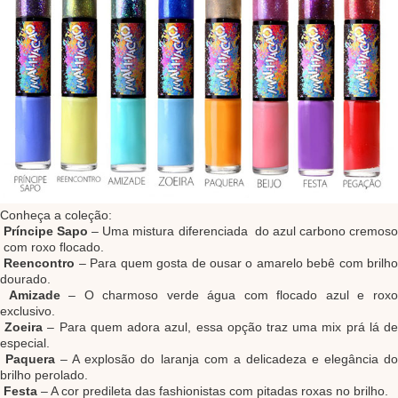
Conheça a coleção:
Príncipe Sapo
– Uma mistura diferenciada do azul carbono cremos
com roxo flocado.
Reencontro
– Para quem gosta de ousar o amarelo bebê com brilh
dourado.
Amizade
– O charmoso verde água com flocado azul e rox
exclusivo.
Zoeira
– Para quem adora azul, essa opção traz uma mix prá lá d
especial.
Paquera
– A explosão do laranja com a delicadeza e elegância d
brilho perolado.
Festa
– A cor predileta das fashionistas com pitadas roxas no brilho.