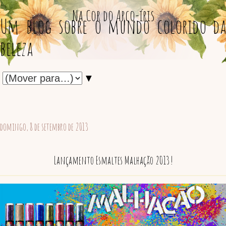
Na Cor do Arco-íris
Um blog sobre o mundo colorido da
beleza
▼
domingo, 8 de setembro de 2013
Lançamento Esmaltes Malhação 2013!