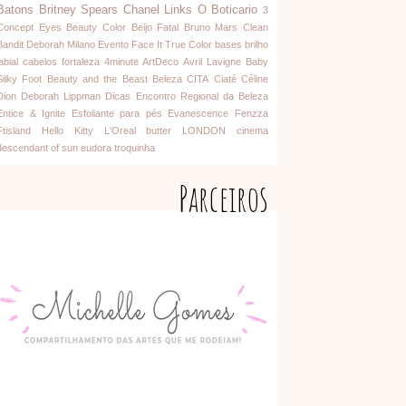
Batons
Britney Spears
Chanel
Links
O Boticario
3
Concept Eyes
Beauty Color
Beijo Fatal
Bruno Mars
Clean
Bandit
Deborah Milano
Evento
Face It
True Color
bases
brilho
abial
cabelos
fortaleza
4minute
ArtDeco
Avril Lavigne
Baby
Silky Foot
Beauty and the Beast
Beleza
CITA
Ciaté
Céline
Dion
Deborah Lippman
Dicas
Encontro Regional da Beleza
Entice & Ignite
Esfoliante para pés
Evanescence
Fenzza
Ftisland
Hello Kitty
L'Oreal
butter LONDON
cinema
descendant of sun
eudora
troquinha
Parceiros