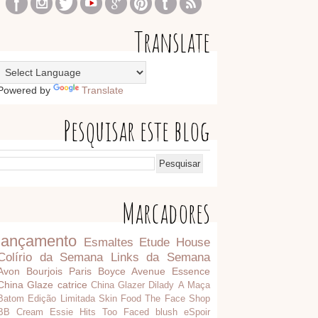
Translate
Powered by
Translate
Pesquisar este blog
Marcadores
lançamento
Esmaltes
Etude House
Colírio da Semana
Links da Semana
Avon
Bourjois Paris
Boyce Avenue
Essence
China Glaze
catrice
China Glazer
Dilady
A Maça
Batom
Edição Limitada
Skin Food
The Face Shop
BB Cream
Essie
Hits
Too Faced
blush
eSpoir