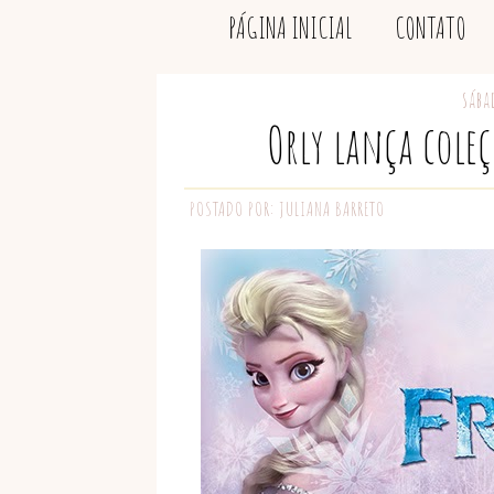
PÁGINA INICIAL
CONTATO
sába
Orly lança cole
POSTADO POR:
JULIANA BARRETO