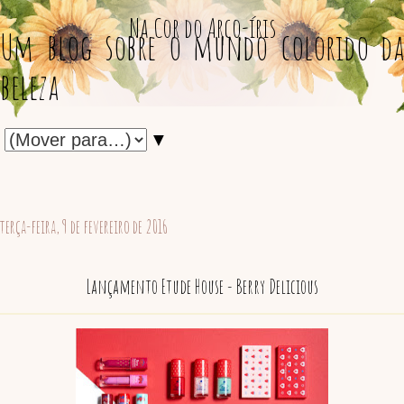
Na Cor do Arco-íris
Um blog sobre o mundo colorido da
beleza
▼
terça-feira, 9 de fevereiro de 2016
Lançamento Etude House - Berry Delicious