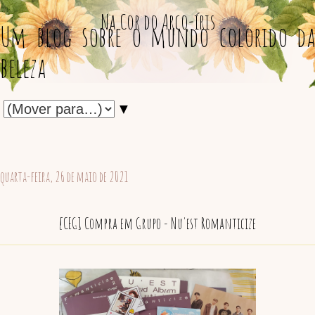
Na Cor do Arco-íris
Um blog sobre o mundo colorido da
beleza
▼
quarta-feira, 26 de maio de 2021
[CEG] Compra em Grupo - Nu'est Romanticize