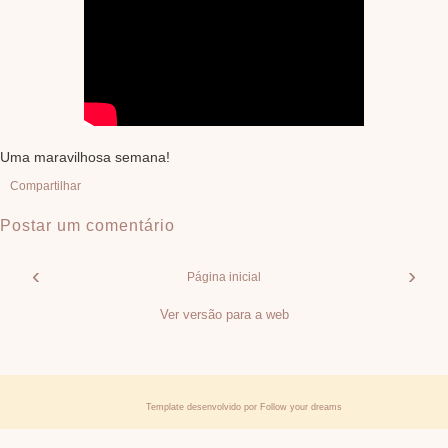
Uma maravilhosa semana!
Compartilhar
Postar um comentário
‹
›
Página inicial
Ver versão para a web
Template desenvolvido por
Follow your dreams