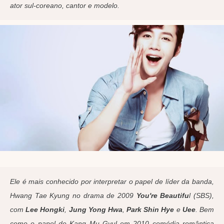
ator sul-coreano, cantor e modelo.
Ele é mais conhecido por interpretar o papel de líder da banda,
Hwang Tae Kyung no drama de 2009
You're Beautifu
l (SBS),
com
Lee Hongki
,
Jung Yong Hwa
,
Park Shin Hye
e
Uee
. Bem
como o papel de Kang Mu Gyul em 2010 comédia romântica