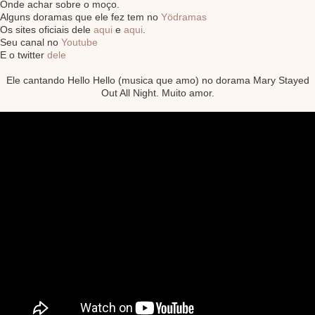
Onde achar sobre o moço.
Alguns doramas que ele fez tem no
Yödramas
Os sites oficiais dele
aqui
e
aqui
.
Seu canal no
Youtube
E o twitter
dele
Ele cantando Hello Hello (musica que amo) no dorama
Mary Stayed
Out All Night. Muito amor.