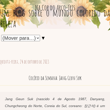
Na Cor do Arco-íris
Um blog sobre o mundo colorido da
beleza
▼
quinta-feira, 24 de outubro de 2013
Colírio da Semana: Jang Geun Suk
Jang Geun Suk (nascido 4 de Agosto 1987, Danyang,
Chungcheong do Norte, Coreia do Sul, coreano: 장근석) é um