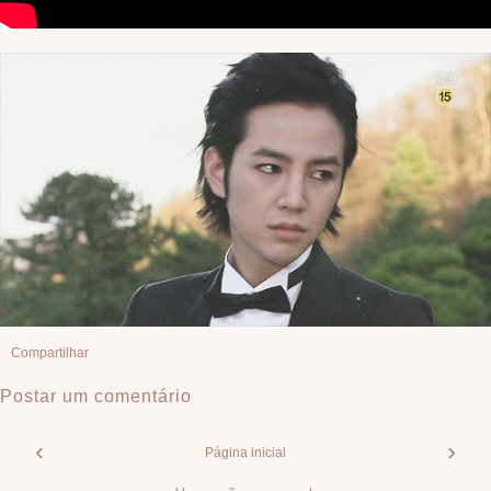
Compartilhar
Postar um comentário
‹
›
Página inicial