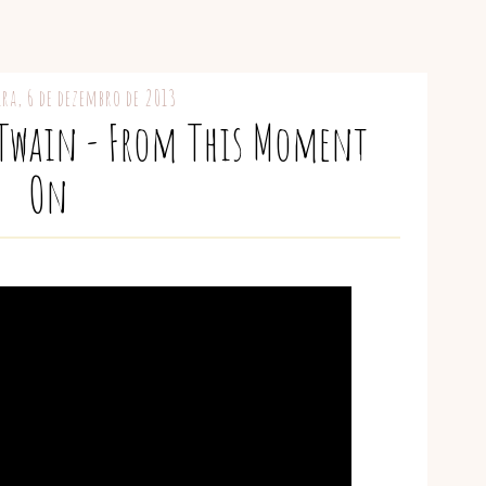
ira, 6 de dezembro de 2013
 Twain - From This Moment
On