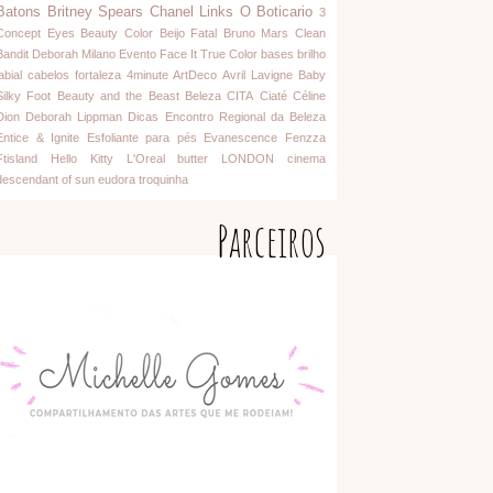
Batons
Britney Spears
Chanel
Links
O Boticario
3
Concept Eyes
Beauty Color
Beijo Fatal
Bruno Mars
Clean
Bandit
Deborah Milano
Evento
Face It
True Color
bases
brilho
abial
cabelos
fortaleza
4minute
ArtDeco
Avril Lavigne
Baby
Silky Foot
Beauty and the Beast
Beleza
CITA
Ciaté
Céline
Dion
Deborah Lippman
Dicas
Encontro Regional da Beleza
Entice & Ignite
Esfoliante para pés
Evanescence
Fenzza
Ftisland
Hello Kitty
L'Oreal
butter LONDON
cinema
descendant of sun
eudora
troquinha
Parceiros