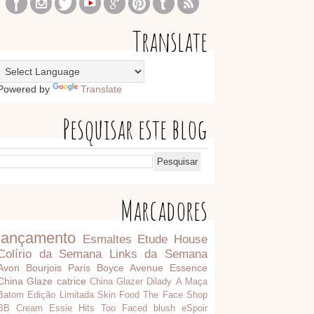
Translate
Powered by
Translate
Pesquisar este blog
Marcadores
lançamento
Esmaltes
Etude House
Colírio da Semana
Links da Semana
Avon
Bourjois Paris
Boyce Avenue
Essence
China Glaze
catrice
China Glazer
Dilady
A Maça
Batom
Edição Limitada
Skin Food
The Face Shop
BB Cream
Essie
Hits
Too Faced
blush
eSpoir