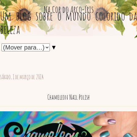
Na Cor do Arco-íris
Um blog sobre o mundo colorido da
beleza
▼
sábado, 1 de março de 2014
Chameleon Nail Polish