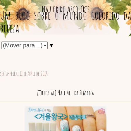
Na Cor do Arco-íris
Um blog sobre o mundo colorido da
beleza
▼
sexta-feira, 11 de abril de 2014
[Tutorial] Nail Art da Semana