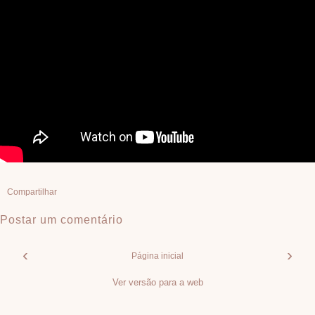
Compartilhar
Postar um comentário
‹
›
Página inicial
Ver versão para a web