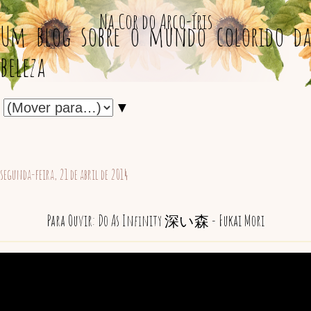
Na Cor do Arco-íris
Um blog sobre o mundo colorido da
beleza
▼
segunda-feira, 21 de abril de 2014
Para Ouvir: Do As Infinity 深い森 - Fukai Mori