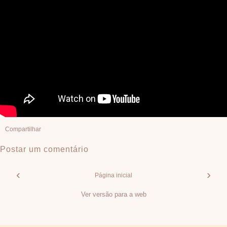
Compartilhar
Postar um comentário
‹
›
Página inicial
Ver versão para a web