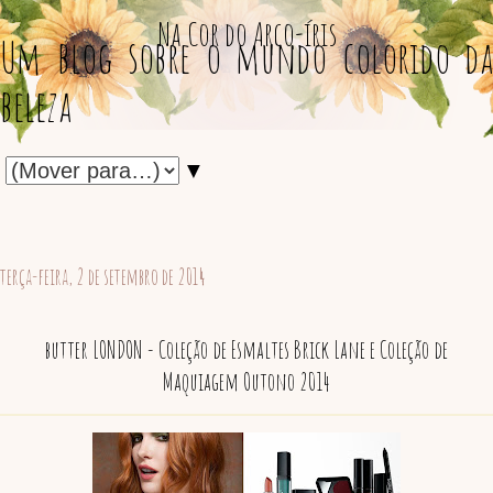
Na Cor do Arco-íris
Um blog sobre o mundo colorido da
beleza
▼
terça-feira, 2 de setembro de 2014
butter LONDON - Coleção de Esmaltes Brick Lane e Coleção de
Maquiagem Outono 2014