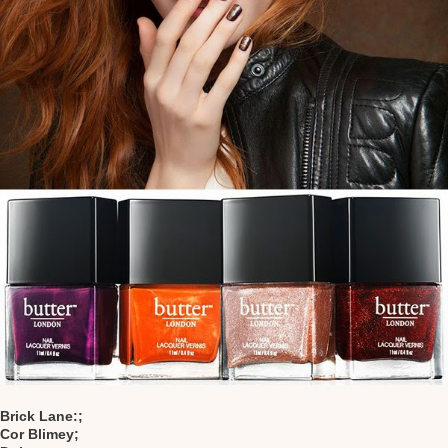
Brick Lane:;
Cor Blimey;