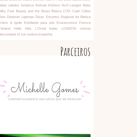
abial
cabelos
fortaleza
4minute
ArtDeco
Avril Lavigne
Baby
Silky Foot
Beauty and the Beast
Beleza
CITA
Ciaté
Céline
Dion
Deborah Lippman
Dicas
Encontro Regional da Beleza
Entice & Ignite
Esfoliante para pés
Evanescence
Fenzza
Ftisland
Hello Kitty
L'Oreal
butter LONDON
cinema
descendant of sun
eudora
troquinha
Parceiros