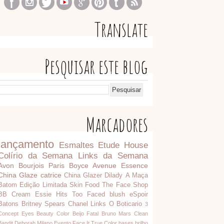
Translate
Pesquisar este blog
Marcadores
lançamento
Esmaltes
Etude House
Colírio da Semana
Links da Semana
Avon
Bourjois Paris
Boyce Avenue
Essence
China Glaze
catrice
China Glazer
Dilady
A Maça
Batom
Edição Limitada
Skin Food
The Face Shop
BB Cream
Essie
Hits
Too Faced
blush
eSpoir
Batons
Britney Spears
Chanel
Links
O Boticario
3
Concept Eyes
Beauty Color
Beijo Fatal
Bruno Mars
Clean
Bandit
Deborah Milano
Evento
Face It
True Color
bases
brilho