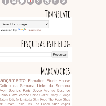
Translate
Powered by
Translate
Pesquisar este blog
Marcadores
lançamento
Esmaltes
Etude House
Colírio da Semana
Links da Semana
Avon
Bourjois Paris
Boyce Avenue
Essence
China Glaze
catrice
China Glazer
Dilady
A Maça
Batom
Edição Limitada
Skin Food
The Face Shop
BB Cream
Essie
Hits
Too Faced
blush
eSpoir