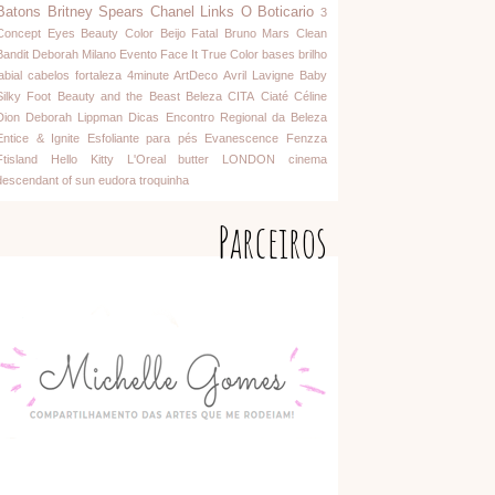
Batons
Britney Spears
Chanel
Links
O Boticario
3
Concept Eyes
Beauty Color
Beijo Fatal
Bruno Mars
Clean
Bandit
Deborah Milano
Evento
Face It
True Color
bases
brilho
abial
cabelos
fortaleza
4minute
ArtDeco
Avril Lavigne
Baby
Silky Foot
Beauty and the Beast
Beleza
CITA
Ciaté
Céline
Dion
Deborah Lippman
Dicas
Encontro Regional da Beleza
Entice & Ignite
Esfoliante para pés
Evanescence
Fenzza
Ftisland
Hello Kitty
L'Oreal
butter LONDON
cinema
descendant of sun
eudora
troquinha
Parceiros