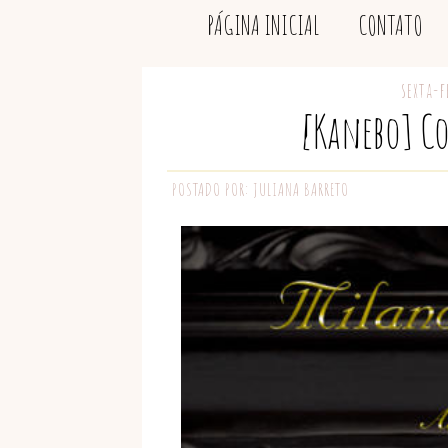
PÁGINA INICIAL
CONTATO
sexta-f
[Kanebo] C
POSTADO POR:
JULIANA BARRETO