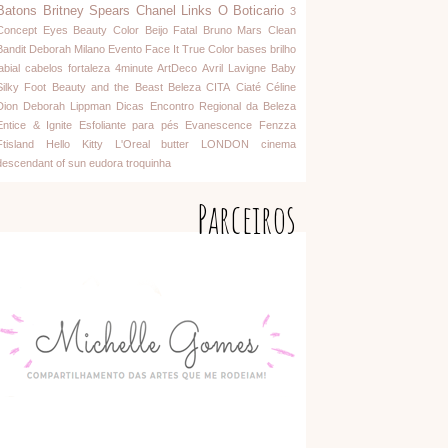
Batons
Britney Spears
Chanel
Links
O Boticario
3
Concept Eyes
Beauty Color
Beijo Fatal
Bruno Mars
Clean
Bandit
Deborah Milano
Evento
Face It
True Color
bases
brilho
abial
cabelos
fortaleza
4minute
ArtDeco
Avril Lavigne
Baby
Silky Foot
Beauty and the Beast
Beleza
CITA
Ciaté
Céline
Dion
Deborah Lippman
Dicas
Encontro Regional da Beleza
Entice & Ignite
Esfoliante para pés
Evanescence
Fenzza
Ftisland
Hello Kitty
L'Oreal
butter LONDON
cinema
descendant of sun
eudora
troquinha
Parceiros