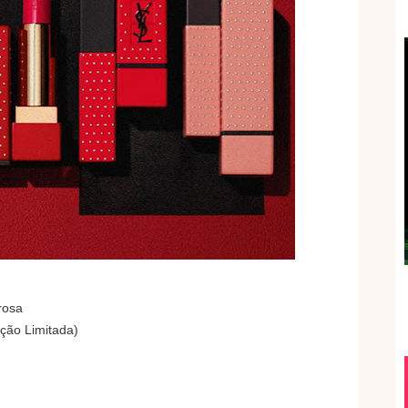
rosa
ição Limitada)