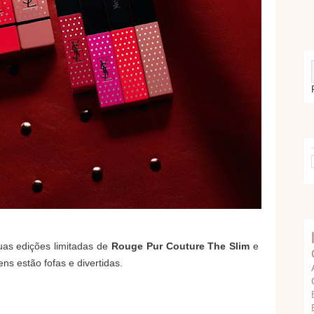
as edições limitadas de
Rouge Pur Couture The Slim
e
ns estão fofas e divertidas.