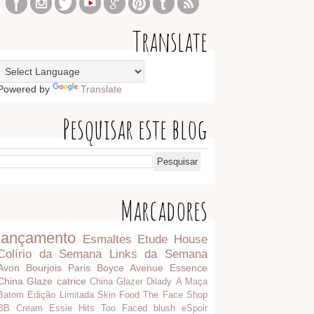
Translate
Powered by
Translate
Pesquisar este blog
Marcadores
lançamento
Esmaltes
Etude House
Colírio da Semana
Links da Semana
Avon
Bourjois Paris
Boyce Avenue
Essence
China Glaze
catrice
China Glazer
Dilady
A Maça
Batom
Edição Limitada
Skin Food
The Face Shop
BB Cream
Essie
Hits
Too Faced
blush
eSpoir