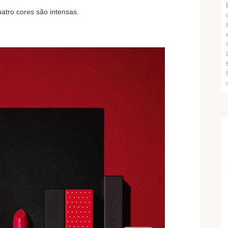
atro cores são intensas.
l