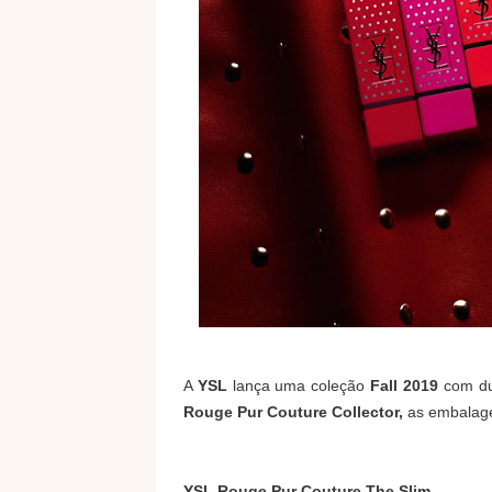
A
YSL
lança uma coleção
Fall 2019
com du
Rouge Pur Couture Collector,
as embalage
YSL Rouge Pur Couture The Slim