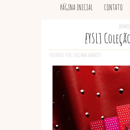
PÁGINA INICIAL
CONTATO
domin
[YSL] Coleção
POSTADO POR:
JULIANA BARRETO