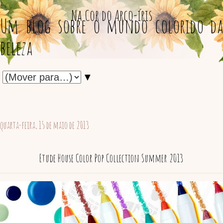
Na Cor do Arco-íris
Um blog sobre o mundo colorido da
beleza
▼
quarta-feira, 15 de maio de 2013
Etude House Color Pop Collection Summer 2013