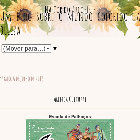
Na Cor do Arco-íris
Um blog sobre o mundo colorido da
beleza
▼
sábado, 6 de julho de 2013
Agenda Cultural
Escola de Palhaços