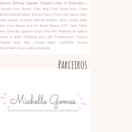
Batons
Britney Spears
Chanel
Links
O Boticario
3
Concept Eyes
Beauty Color
Beijo Fatal
Bruno Mars
Clean
Bandit
Deborah Milano
Evento
Face It
True Color
bases
brilho
abial
cabelos
fortaleza
4minute
ArtDeco
Avril Lavigne
Baby
Silky Foot
Beauty and the Beast
Beleza
CITA
Ciaté
Céline
Dion
Deborah Lippman
Dicas
Encontro Regional da Beleza
Entice & Ignite
Esfoliante para pés
Evanescence
Fenzza
Ftisland
Hello Kitty
L'Oreal
butter LONDON
cinema
descendant of sun
eudora
troquinha
Parceiros