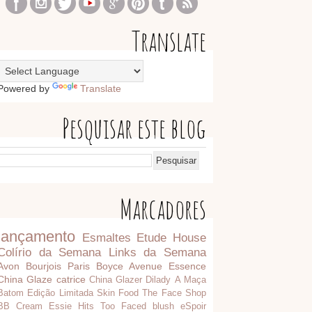
Translate
Powered by
Translate
Pesquisar este blog
Marcadores
lançamento
Esmaltes
Etude House
Colírio da Semana
Links da Semana
Avon
Bourjois Paris
Boyce Avenue
Essence
China Glaze
catrice
China Glazer
Dilady
A Maça
Batom
Edição Limitada
Skin Food
The Face Shop
BB Cream
Essie
Hits
Too Faced
blush
eSpoir