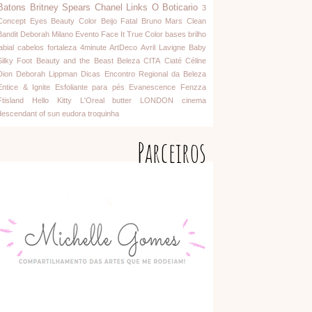
Batons
Britney Spears
Chanel
Links
O Boticario
3
Concept Eyes
Beauty Color
Beijo Fatal
Bruno Mars
Clean
Bandit
Deborah Milano
Evento
Face It
True Color
bases
brilho
abial
cabelos
fortaleza
4minute
ArtDeco
Avril Lavigne
Baby
Silky Foot
Beauty and the Beast
Beleza
CITA
Ciaté
Céline
Dion
Deborah Lippman
Dicas
Encontro Regional da Beleza
Entice & Ignite
Esfoliante para pés
Evanescence
Fenzza
Ftisland
Hello Kitty
L'Oreal
butter LONDON
cinema
descendant of sun
eudora
troquinha
Parceiros