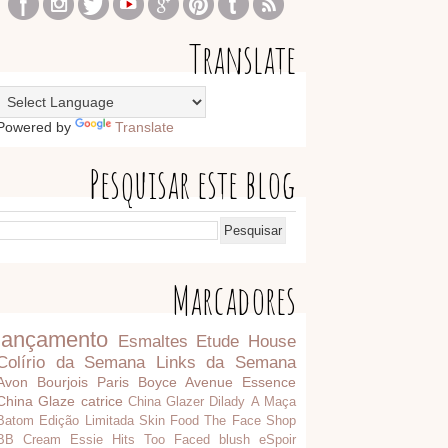
Translate
Powered by
Translate
Pesquisar este blog
Marcadores
lançamento
Esmaltes
Etude House
Colírio da Semana
Links da Semana
Avon
Bourjois Paris
Boyce Avenue
Essence
China Glaze
catrice
China Glazer
Dilady
A Maça
Batom
Edição Limitada
Skin Food
The Face Shop
BB Cream
Essie
Hits
Too Faced
blush
eSpoir