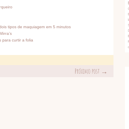
rqueiro
l
 dois tipos de maquiagem em 5 minutos
Mirra’s
para curtir a folia
Próximo post →