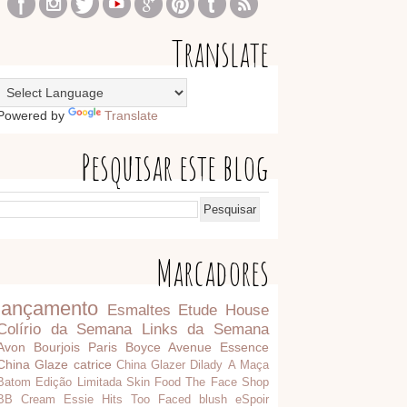
Translate
Powered by
Translate
Pesquisar este blog
Marcadores
lançamento
Esmaltes
Etude House
Colírio da Semana
Links da Semana
Avon
Bourjois Paris
Boyce Avenue
Essence
China Glaze
catrice
China Glazer
Dilady
A Maça
Batom
Edição Limitada
Skin Food
The Face Shop
BB Cream
Essie
Hits
Too Faced
blush
eSpoir