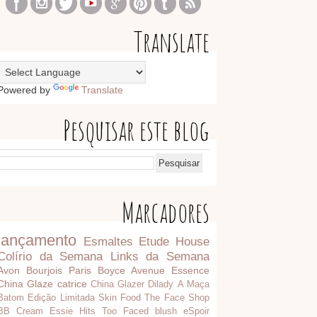
Translate
Powered by
Translate
Pesquisar este blog
Marcadores
lançamento
Esmaltes
Etude House
Colírio da Semana
Links da Semana
Avon
Bourjois Paris
Boyce Avenue
Essence
China Glaze
catrice
China Glazer
Dilady
A Maça
Batom
Edição Limitada
Skin Food
The Face Shop
BB Cream
Essie
Hits
Too Faced
blush
eSpoir