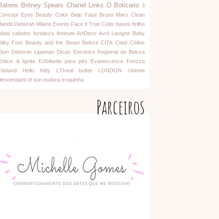
Batons
Britney Spears
Chanel
Links
O Boticario
3
Concept Eyes
Beauty Color
Beijo Fatal
Bruno Mars
Clean
Bandit
Deborah Milano
Evento
Face It
True Color
bases
brilho
abial
cabelos
fortaleza
4minute
ArtDeco
Avril Lavigne
Baby
Silky Foot
Beauty and the Beast
Beleza
CITA
Ciaté
Céline
Dion
Deborah Lippman
Dicas
Encontro Regional da Beleza
Entice & Ignite
Esfoliante para pés
Evanescence
Fenzza
Ftisland
Hello Kitty
L'Oreal
butter LONDON
cinema
descendant of sun
eudora
troquinha
Parceiros