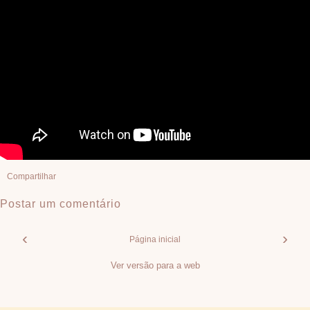
Compartilhar
Postar um comentário
‹
›
Página inicial
Ver versão para a web