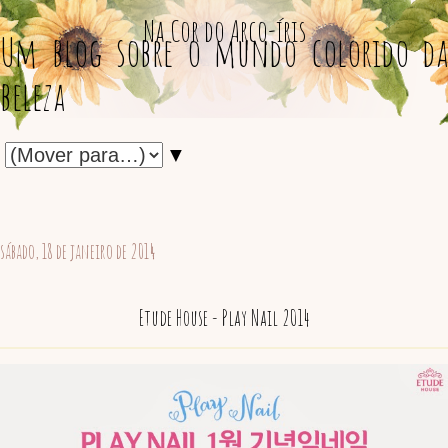
Na Cor do Arco-íris
Um blog sobre o mundo colorido da
beleza
▼
sábado, 18 de janeiro de 2014
Etude House - Play Nail 2014